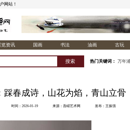
门户网站！
展览资讯
国画
书法
油画
古玩
热门关键词：
万年
：踩春成诗，山花为焰，青山立骨
时间：2026-01-19
来源：吾睲艺术网
发布：王振强