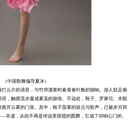
（中国歌舞编导夏冰）
打云片的清音，与竹帘漉浆时春蚕食叶般的细响。游人驻足俯
秘语，触摸流水凝成素笺的脉络。不远处，鞍子、罗家坨、木瓯
轻推开云雾的门扉。其中，鞍子苗寨的鼓点与歌声，已被岁月郑
——非遗，从此不再是传说里斑驳的图腾，它成了叩响心门的、