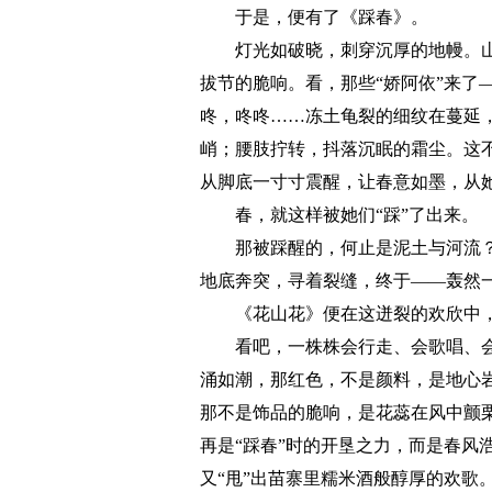
于是，便有了《踩春》。
灯光如破晓，刺穿沉厚的地幔。山
拔节的脆响。看，那些“娇阿依”来了
咚，咚咚……冻土龟裂的细纹在蔓延
峭；腰肢拧转，抖落沉眠的霜尘。这
从脚底一寸寸震醒，让春意如墨，从
春，就这样被她们“踩”了出来。
那被踩醒的，何止是泥土与河流？
地底奔突，寻着裂缝，终于——轰然
《花山花》便在这迸裂的欢欣中，
看吧，一株株会行走、会歌唱、会
涌如潮，那红色，不是颜料，是地心
那不是饰品的脆响，是花蕊在风中颤
再是“踩春”时的开垦之力，而是春风
又“甩”出苗寨里糯米酒般醇厚的欢歌