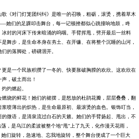
歌《对门灯笼团纠纠》是唯一的召唤，粗砺，滚烫，携着草木
——她们的足踝叩击舞台，每一记顿挫都似心跳撞响地鼓，咚
，冰封的河床下传来暗涌的呜咽。手臂挥甩，劈开最后一丝料
不是舞步，是生命本身在夯土、在开镰、在将整个沉睡的山河，
她们的落脚处，磅礴洇开。
更是一个民族积攒了一冬的、快要胀破胸膛的欢欣。这欢欣在
一声，破土而出！
灼灼燃起。
燃烧的鲜花！她们的裙摆，是怒放的杜鹃花瓣，层层叠叠，翻
岩浆喷薄出的炽热，是生命最原初、最滚烫的血色。银饰叮当，
栗的微语，是清泉流过白石的天籁。她们的手臂扬起、甩出，不
浩荡，是乌江的柔波被整个地“甩”上了九天，化作漫天花雨，
。她们旋转，急速地、忘我地旋转，整个舞台便成了一个巨大