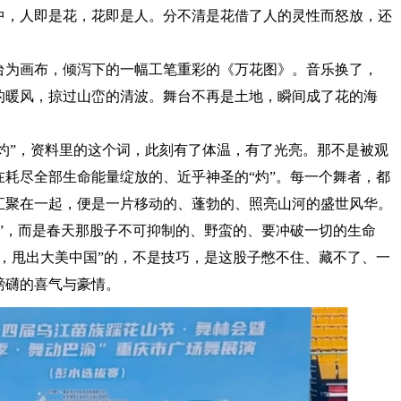
中，人即是花，花即是人。分不清是花借了人的灵性而怒放，还
为画布，倾泻下的一幅工笔重彩的《万花图》。音乐换了，
的暖风，掠过山峦的清波。舞台不再是土地，瞬间成了花的海
灼”，资料里的这个词，此刻有了体温，有了光亮。那不是被观
耗尽全部生命能量绽放的、近乎神圣的“灼”。每一个舞者，都
汇聚在一起，便是一片移动的、蓬勃的、照亮山河的盛世风华。
”，而是春天那股子不可抑制的、野蛮的、要冲破一切的生命
，甩出大美中国”的，不是技巧，是这股子憋不住、藏不了、一
磅礴的喜气与豪情。