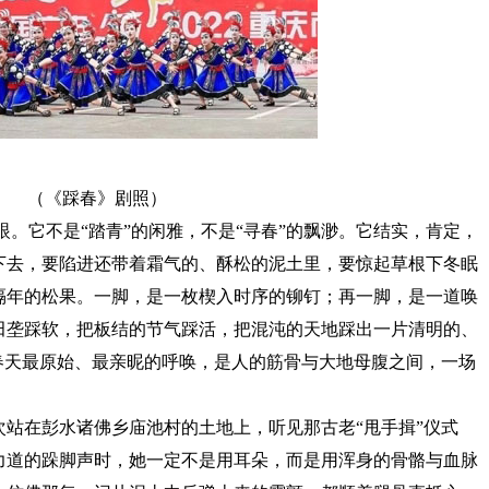
（《踩春》剧照）
它不是“踏青”的闲雅，不是“寻春”的飘渺。它结实，肯定，
下去，要陷进还带着霜气的、酥松的泥土里，要惊起草根下冬眠
隔年的松果。一脚，是一枚楔入时序的铆钉；再一脚，是一道唤
田垄踩软，把板结的节气踩活，把混沌的天地踩出一片清明的、
春天最原始、最亲昵的呼唤，是人的筋骨与大地母腹之间，一场
在彭水诸佛乡庙池村的土地上，听见那古老“甩手揖”仪式
力道的跺脚声时，她一定不是用耳朵，而是用浑身的骨骼与血脉