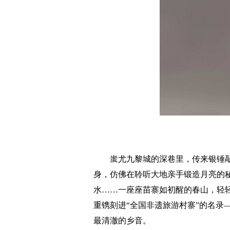
蚩尤九黎城的深巷里，传来银锤敲
身，仿佛在聆听大地亲手锻造月亮的
水……一座座苗寨如初醒的春山，轻
重镌刻进“全国非遗旅游村寨”的名录
最清澈的乡音。