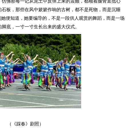
，仿佛那每一记从泥土中反弹上来的震颤，都顺着腿骨直抵心
的石板，那些在风中簌簌作响的古树，都不是死物，而是沉睡
刻她便知道，她要编导的，不是一段供人观赏的舞蹈，而是一场
的脚底，一寸一寸生长出来的盛大仪式。
（《踩春》剧照）