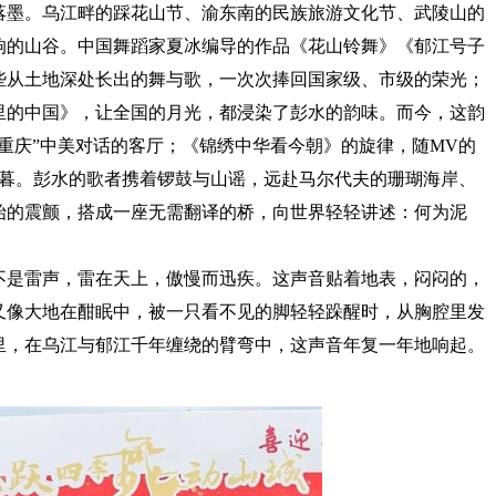
墨。乌江畔的踩花山节、渝东南的民族旅游文化节、武陵山的
响的山谷。中国舞蹈家夏冰编导的作品《花山铃舞》《郁江号子
些从土地深处长出的舞与歌，一次次捧回国家级、市级的荣光；
里的中国》，让全国的月光，都浸染了彭水的韵味。而今，这韵
重庆”中美对话的客厅；《锦绣中华看今朝》的旋律，随MV的
日暮。彭水的歌者携着锣鼓与山谣，远赴马尔代夫的珊瑚海岸、
始的震颤，搭成一座无需翻译的桥，向世界轻轻讲述：何为泥
是雷声，雷在天上，傲慢而迅疾。这声音贴着地表，闷闷的，
又像大地在酣眠中，被一只看不见的脚轻轻跺醒时，从胸腔里发
里，在乌江与郁江千年缠绕的臂弯中，这声音年复一年地响起。