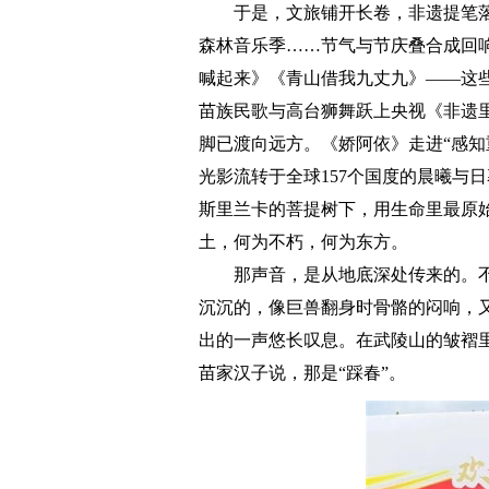
于是，文旅铺开长卷，非遗提笔落
森林音乐季……节气与节庆叠合成回
喊起来》《青山借我九丈九》——这
苗族民歌与高台狮舞跃上央视《非遗
脚已渡向远方。《娇阿依》走进“感知
光影流转于全球157个国度的晨曦与
斯里兰卡的菩提树下，用生命里最原
土，何为不朽，何为东方。
那声音，是从地底深处传来的。不
沉沉的，像巨兽翻身时骨骼的闷响，
出的一声悠长叹息。在武陵山的皱褶
苗家汉子说，那是“踩春”。