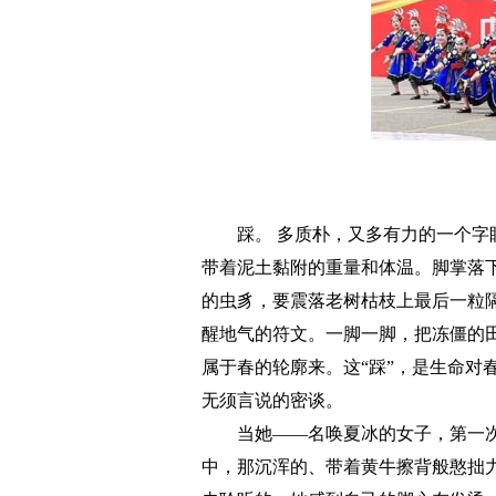
踩。 多质朴，又多有力的一个字眼。
带着泥土黏附的重量和体温。脚掌落
的虫豸，要震落老树枯枝上最后一粒
醒地气的符文。一脚一脚，把冻僵的
属于春的轮廓来。这“踩”，是生命对
无须言说的密谈。
当她——名唤夏冰的女子，第一次站
中，那沉浑的、带着黄牛擦背般憨拙