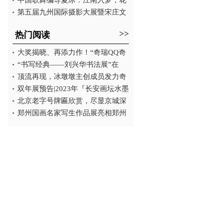
中国歌舞编导夏冰：江南入梦，花
第五届九州国际摄影大展暨宋庄文
>>
热门阅读
大奖揭晓、再添力作！“奇瑞QQ奇
“书写经典——刘兴华书法展”在
顶流再现，冰墩墩主创成员发力奇
双年展预告|2023年『长安画坛水墨
北京老字号牌匾欣赏，尽显京城深
郑州国画名家写生作品展亮相郑州