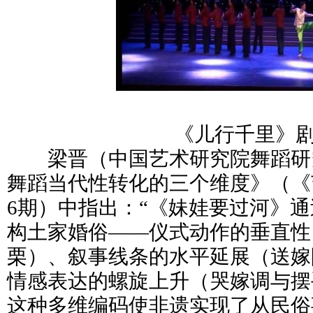
《儿行千里》
梁晋（中国艺术研究院舞蹈研
舞蹈当代性转化的三个维度》（《艺
6期）中指出：“《妹娃要过河》通
构土家婚俗——仪式动作的垂直性
栗）、叙事线条的水平延展（送嫁
情感表达的螺旋上升（哭嫁调与摆
这种多维编码使非遗实现了从民俗