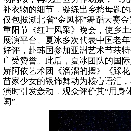
补衣物的细节，凝练出乡愁母题的
仅包揽湖北省“金凤杯”舞蹈大赛
重阳节《红叶风采》晚会，使乡土
展演平台。夏冰多次代表中国老年
好评，赴韩国参加亚洲艺术节获特
广受赞誉。此后，夏冰团队的国际
娇阿依艺术团《溜溜的摆》《踩花
苗家少女的银饰舞动为核心语汇，
演时引发轰动，观众评价其“用身
阂”。