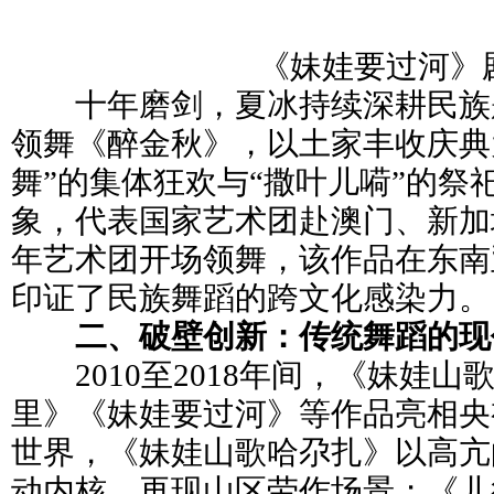
《妹娃要过河》
十年磨剑，夏冰持续深耕民族题材
领舞《醉金秋》，以土家丰收庆典
舞”的集体狂欢与“撒叶儿嗬”的祭
象，代表国家艺术团赴澳门、新加
年艺术团开场领舞，该作品在东南
印证了民族舞蹈的跨文化感染力。
二、破壁创新：传统舞蹈的现
2010至2018年间，《妹娃山
里》《妹娃要过河》等作品亮相央
世界，《妹娃山歌哈尕扎》以高亢
动内核，再现山区劳作场景；《儿