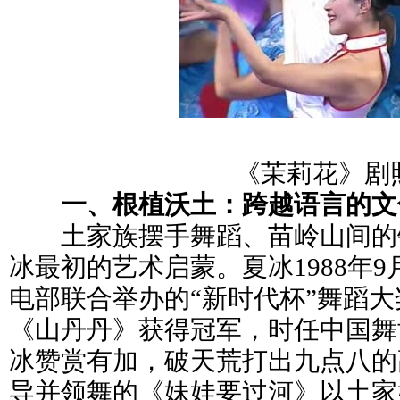
《茉莉花》剧
一、根植沃土：跨越语言的文
土家族摆手舞蹈、苗岭山间的
冰最初的艺术启蒙。夏冰1988年
电部联合举办的“新时代杯”舞蹈
《山丹丹》获得冠军，时任中国舞
冰赞赏有加，破天荒打出九点八的高
导并领舞的《妹娃要过河》以土家